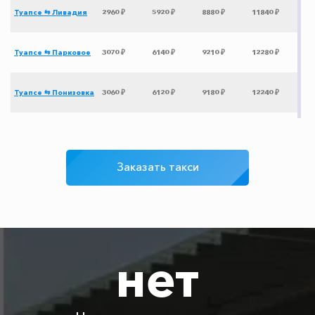
Туапсе ⇆ Ливадия
2960 ₽
5920 ₽
8880 ₽
11840 ₽
Туапсе ⇆ Парковое
3070 ₽
6140 ₽
9210 ₽
12280 ₽
Туапсе ⇆ Понизовка
3060 ₽
6120 ₽
9180 ₽
12240 ₽
Туапсе ⇆ Славянск-
1310 ₽
2620 ₽
3930 ₽
5240 ₽
на-Кубани
Заказать такси
Туапсе ⇆ Коса
3265 ₽
6530 ₽
9795 ₽
13060 ₽
Беляус
Туапсе ⇆ Пляхо
575 ₽
1150 ₽
1725 ₽
2300 ₽
нет
Туапсе ⇆
850 ₽
1700 ₽
2550 ₽
3400 ₽
Белореченск