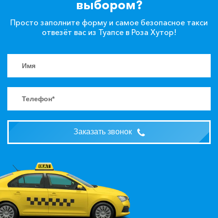
выбором?
Просто заполните форму и самое безопасное такси
отвезёт вас из Туапсе в Роза Хутор!
Заказать звонок