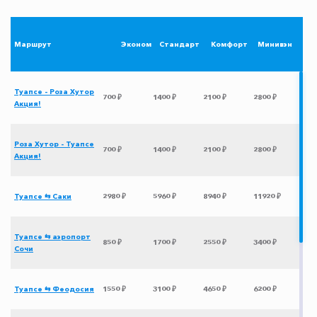
Маршрут
Эконом
Стандарт
Комфорт
Минивэн
Туапсе - Роза Хутор
700 ₽
1400 ₽
2100 ₽
2800 ₽
Акция!
Роза Хутор - Туапсе
700 ₽
1400 ₽
2100 ₽
2800 ₽
Акция!
Туапсе ⇆ Саки
2980 ₽
5960 ₽
8940 ₽
11920 ₽
Туапсе ⇆ аэропорт
850 ₽
1700 ₽
2550 ₽
3400 ₽
Сочи
Туапсе ⇆ Феодосия
1550 ₽
3100 ₽
4650 ₽
6200 ₽