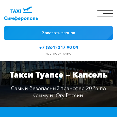
Заказать звонок
4 причины
+7 (861) 217 90 04
Цены на такси
круглосуточно
Классы автомобилей
Такси Туапсе — Капсель
Отзывы
Контакты
Самый безопасный трансфер 2026 по
Крыму и Югу России.