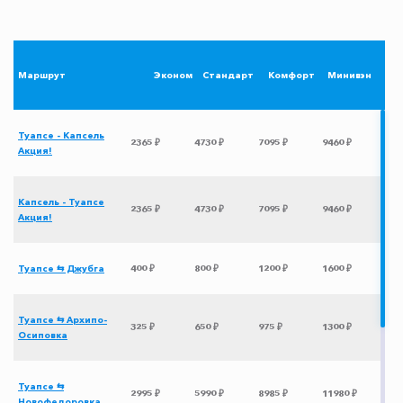
Маршрут
Эконом
Стандарт
Комфорт
Минивэн
Туапсе - Капсель
2365 ₽
4730 ₽
7095 ₽
9460 ₽
Акция!
Капсель - Туапсе
2365 ₽
4730 ₽
7095 ₽
9460 ₽
Акция!
Туапсе ⇆ Джубга
400 ₽
800 ₽
1200 ₽
1600 ₽
Туапсе ⇆ Архипо-
325 ₽
650 ₽
975 ₽
1300 ₽
Осиповка
Туапсе ⇆
2995 ₽
5990 ₽
8985 ₽
11980 ₽
Новофедоровка