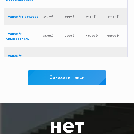
Туапсе ⇆ Парковое
3070 ₽
6140 ₽
9210 ₽
12280 ₽
Туапсе ⇆
3500 ₽
7000 ₽
10500 ₽
14000 ₽
Симферополь
Туапсе ⇆
1315 ₽
2630 ₽
3945 ₽
5260 ₽
Голубицкая
Заказать такси
Туапсе ⇆ Ростов-
2190 ₽
4380 ₽
6570 ₽
8760 ₽
на-Дону
Туапсе ⇆
750 ₽
1500 ₽
2250 ₽
3000 ₽
Кабардинка
нет
Туапсе ⇆ Широкая
885 ₽
1770 ₽
2655 ₽
3540 ₽
Балка