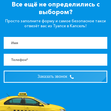
Все ещё не определились с
выбором?
Просто заполните форму и самое безопасное такси
отвезёт вас из Туапсе в Капсель!
Заказать звонок